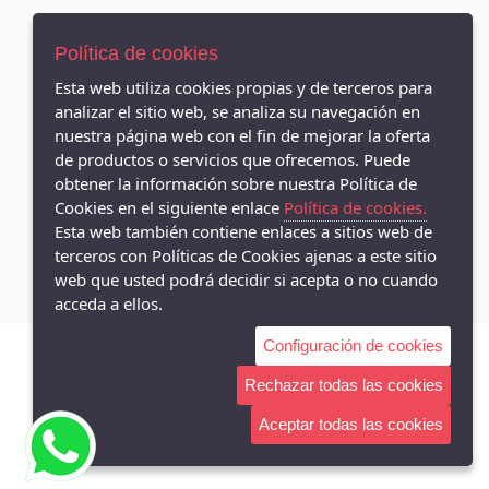
Blanditos By Crios
AVISO LEGAL
28
ZAXY
POLÍTICA DE COOKIES
Política de cookies
28/29
YSABEL MORA
ENVÍOS Y DEVOLUCIONES
Esta web utiliza cookies propias y de terceros para
29
POLÍTICA DE PRIVACIDAD
BIOMECANICS
analizar el sitio web, se analiza su navegación en
29/30
nuestra página web con el fin de mejorar la oferta
COQUEFLEX
3/4A
de productos o servicios que ofrecemos. Puede
PUMA
obtener la información sobre nuestra Política de
30
IGOR
Cookies en el siguiente enlace
Política de cookies.
Pasatitos - Calle Carretera de Carmona 30, Sevilla - 41008 (Sevilla)
31
672629982
Esta web también contiene enlaces a sitios web de
GARZÓN
terceros con Políticas de Cookies ajenas a este sitio
31/32
FLEXINENS
web que usted podrá decidir si acepta o no cuando
32
IPANEMA
acceda a ellos.
33
GEOX
Configuración de cookies
33/34
SOXLAND
Rechazar todas las cookies
34
OHMYSANDALS
34/35
Aceptar todas las cookies
GRENDHA
35
VUL-PEQUES
35/36