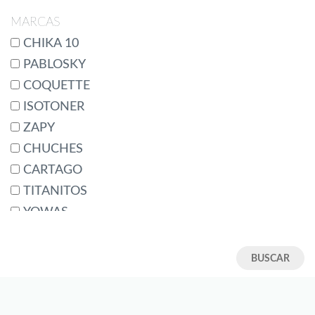
19/20
MARCAS
2 (23-25)
CHIKA 10
20
PABLOSKY
21
COQUETTE
22
ISOTONER
22/23
ZAPY
23
CHUCHES
24
CARTAGO
24/25
TITANITOS
24M
YOWAS
25
CONDIZ
25/26
BATILAS
26
JOMA
27
GARVALIN
27/28