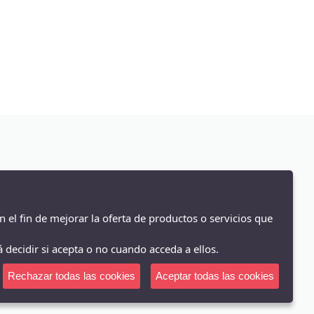
GRENDHA
35
VUL-PEQUES
35/36
VUL LADI
36
RIDER
36M
COQUETTES
37
SAGUARO
37/38
CHISPAS
38
PIRUFIN
39
MUSTANG
3M
PIRUFLEX
4 (26-28)
n el fin de mejorar la oferta de productos o servicios que
40
 decidir si acepta o no cuando acceda a ellos.
41
41/42
Rechazar todas las cookies
Aceptar todas las cookies
42