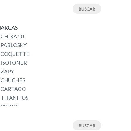
18M
19
19/20
ARCAS
2 (23-25)
CHIKA 10
20
PABLOSKY
21
COQUETTE
22
ISOTONER
22/23
ZAPY
23
CHUCHES
24
CARTAGO
24/25
TITANITOS
24M
YOWAS
25
CONDIZ
25/26
BATILAS
26