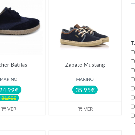
T
cher Batilas
Zapato Mustang
MARINO
MARINO
24.99€
35.95€
31.90€
VER
VER