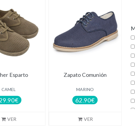
NOVEDAD
M
her Esparto
Zapato Comunión
CAMEL
MARINO
29.90€
62.90€
VER
VER