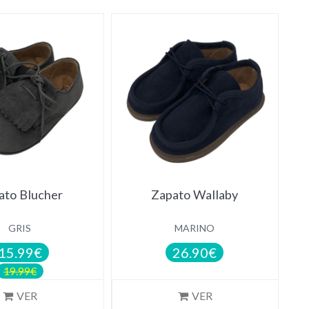
NOVEDAD
ato Blucher
Zapato Wallaby
GRIS
MARINO
15.99€
26.90€
19.99€
VER
VER