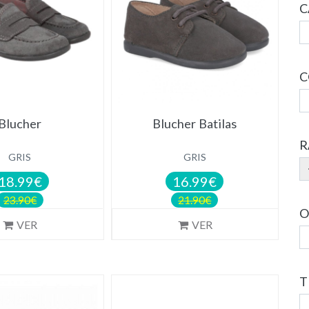
C
C
Blucher
Blucher Batilas
R
GRIS
GRIS
18.99€
16.99€
23.90€
21.90€
O
VER
VER
T
NOVEDAD