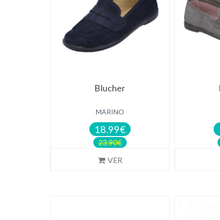
Blucher
MARINO
18.99€
23.90€
VER
NOVEDAD