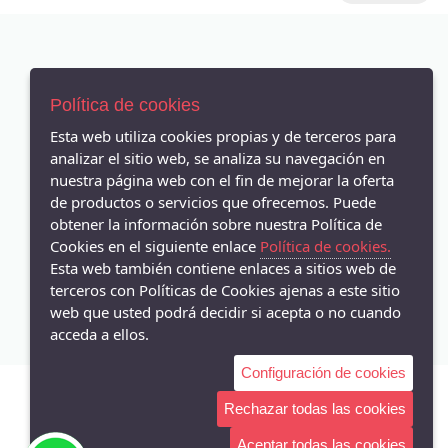
26
JOMA
27
GARVALIN
27/28
Blanditos By Crios
AVISO LEGAL
28
ZAXY
Política de cookies
POLÍTICA DE COOKIES
28/29
YSABEL MORA
ENVÍOS Y DEVOLUCIONES
Esta web utiliza cookies propias y de terceros para
29
analizar el sitio web, se analiza su navegación en
POLÍTICA DE PRIVACIDAD
BIOMECANICS
nuestra página web con el fin de mejorar la oferta
29/30
COQUEFLEX
de productos o servicios que ofrecemos. Puede
3/4A
PUMA
obtener la información sobre nuestra Política de
30
Cookies en el siguiente enlace
Política de cookies.
IGOR
Pasatitos - Calle Carretera de Carmona 30, Sevilla - 41008 (Sevilla)
Esta web también contiene enlaces a sitios web de
31
672629982
GARZÓN
terceros con Políticas de Cookies ajenas a este sitio
31/32
web que usted podrá decidir si acepta o no cuando
FLEXINENS
32
acceda a ellos.
IPANEMA
33
GEOX
Configuración de cookies
33/34
SOXLAND
Rechazar todas las cookies
34
OHMYSANDALS
Aceptar todas las cookies