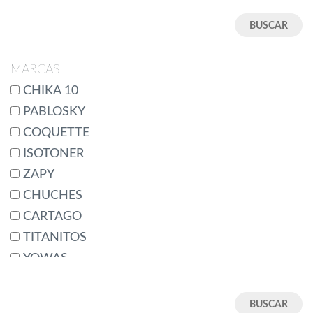
18
18M
19
19/20
MARCAS
2 (23-25)
CHIKA 10
20
PABLOSKY
21
COQUETTE
22
ISOTONER
22/23
ZAPY
23
CHUCHES
24
CARTAGO
24/25
TITANITOS
24M
YOWAS
25
CONDIZ
25/26
BATILAS